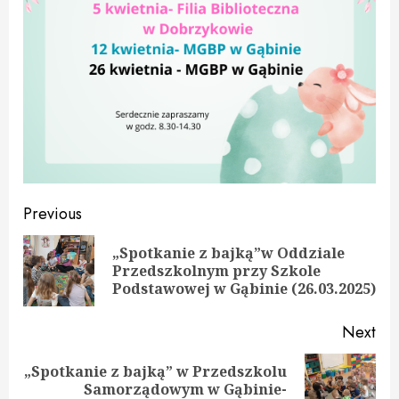
Continue
Previous
Reading
„Spotkanie z bajką”w Oddziale
Pre
Przedszkolnym przy Szkole
pos
Podstawowej w Gąbinie (26.03.2025)
Next
„Spotkanie z bajką” w Przedszkolu
Next
Samorządowym w Gąbinie-