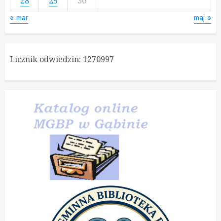
28
29
30
« mar
maj »
Licznik odwiedzin:
1270997