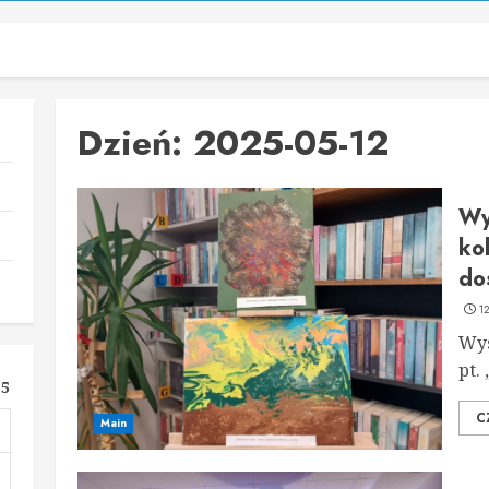
Dzień:
2025-05-12
Wy
ko
do
1
Wys
pt.
25
C
Main