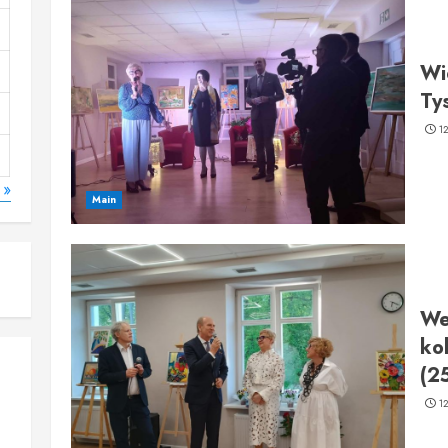
Wi
Ty
1
 »
Main
We
ko
(2
1