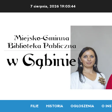
Skip
7 sierpnia, 2026
19:05:45
to
content
FILIE
HISTORIA
OGŁOSZENIA
O INS