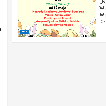
„Na
Wi
Wi
1
Main