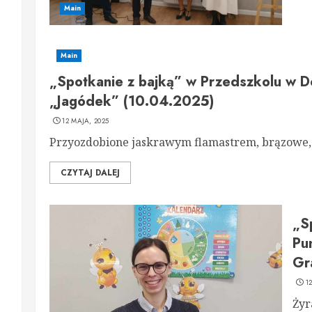
Main
Main
„Spotkanie z bajką” w Przedszkolu w D
„Jagódek” (10.04.2025)
12 MAJA, 2025
Przyozdobione jaskrawym flamastrem, brązowe, s
CZYTAJ DALEJ
„S
Pu
Gr
1
Żyr