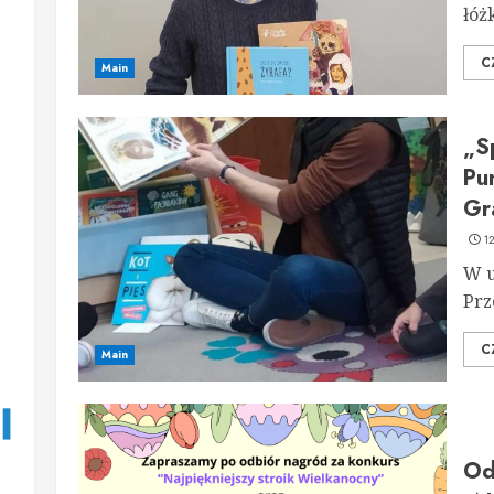
łóż
C
Main
„S
Pu
Gr
1
W u
Prz
C
Main
Od