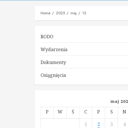
Home
2025
maj
12
RODO
Wydarzenia
Dokumenty
Osiągnięcia
maj 20
P
W
Ś
C
P
S
N
1
2
3
4