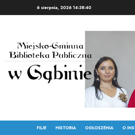
Skip
6 sierpnia, 2026
14:38:42
to
content
FILIE
HISTORIA
OGŁOSZENIA
O INS