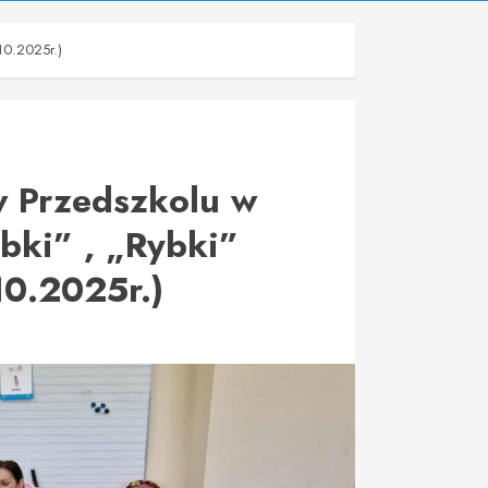
.10.2025r.)
w Przedszkolu w
bki” , „Rybki”
10.2025r.)