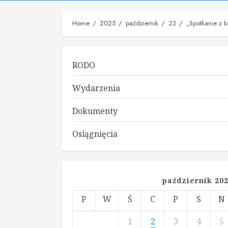
Home
2025
październik
23
„Spotkanie z b
RODO
Wydarzenia
Dokumenty
Osiągnięcia
październik 20
P
W
Ś
C
P
S
N
1
2
3
4
5