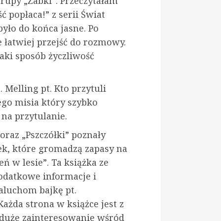
grupy „Żabki”. Przeczytałam
ć popłaca!” z serii Świat
było do końca jasne. Po
 łatwiej przejść do rozmowy.
jaki sposób życzliwość
elling pt. Kto przytuli
ego misia który szybko
 na przytulanie.
raz „Pszczółki” poznały
ek, które gromadzą zapasy na
eń w lesie”. Ta książka ze
odatkowe informacje i
aluchom bajkę pt.
Każda strona w książce jest z
duże zainteresowanie wśród