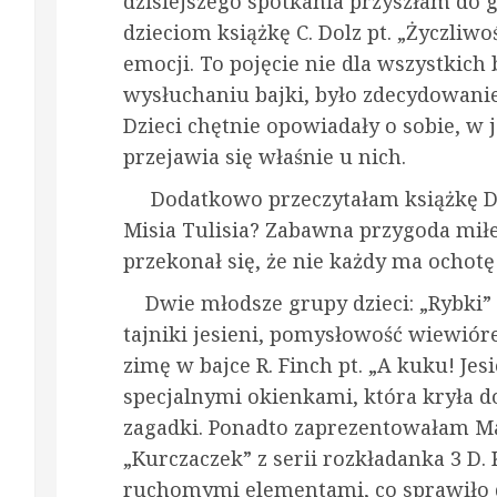
dzisiejszego spotkania przyszłam do 
dzieciom książkę C. Dolz pt. „Życzliwoś
emocji. To pojęcie nie dla wszystkich 
wysłuchaniu bajki, było zdecydowanie
Dzieci chętnie opowiadały o sobie, w 
przejawia się właśnie u nich.
Dodatkowo przeczytałam książkę D. M
Misia Tulisia? Zabawna przygoda mił
przekonał się, że nie każdy ma ochotę
Dwie młodsze grupy dzieci: „Rybki” o
tajniki jesieni, pomysłowość wiewiór
zimę w bajce R. Finch pt. „A kuku! Jesi
specjalnymi okienkami, która kryła d
zagadki. Ponadto zaprezentowałam M
„Kurczaczek” z serii rozkładanka 3 D. 
ruchomymi elementami, co sprawiło 