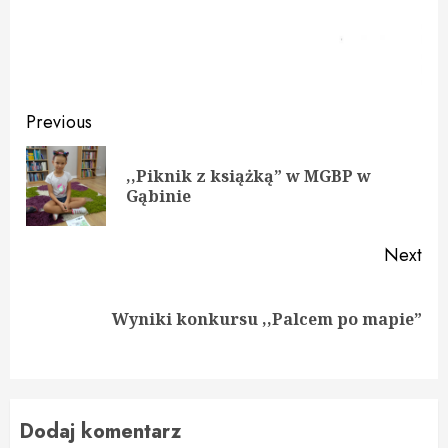
Continue
Previous
Reading
,,Piknik z książką” w MGBP w
Pre
Gąbinie
pos
Next
Next
Wyniki konkursu ,,Palcem po mapie”
post:
Dodaj komentarz