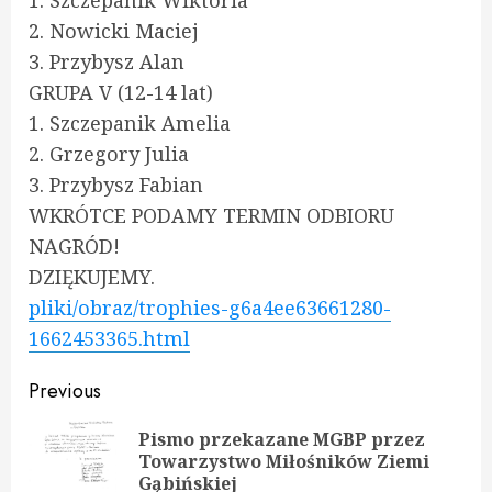
1. Szczepanik Wiktoria
2. Nowicki Maciej
3. Przybysz Alan
GRUPA V (12-14 lat)
1. Szczepanik Amelia
2. Grzegory Julia
3. Przybysz Fabian
WKRÓTCE PODAMY TERMIN ODBIORU
NAGRÓD!
DZIĘKUJEMY.
pliki/obraz/trophies-g6a4ee63661280-
1662453365.html
Continue
Previous
Reading
Pismo przekazane MGBP przez
Pre
Towarzystwo Miłośników Ziemi
pos
Gąbińskiej