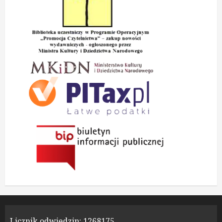
Licznik odwiedzin:
1268175