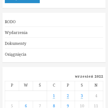
RODO
Wydarzenia
Dokumenty
Osiągnięcia
wrzesień 2022
P
W
Ś
C
P
S
N
1
2
3
4
5
6
7
8
9
10
11