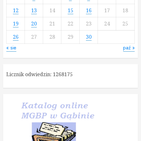
12
13
14
15
16
17
18
19
20
21
22
23
24
25
26
27
28
29
30
« sie
paź »
Licznik odwiedzin:
1268175