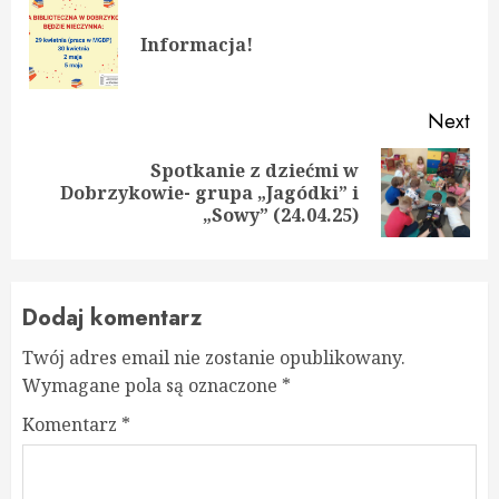
Reading
Pre
Informacja!
pos
Next
Spotkanie z dziećmi w
Next
Dobrzykowie- grupa „Jagódki” i
post:
„Sowy” (24.04.25)
Dodaj komentarz
Twój adres email nie zostanie opublikowany.
Wymagane pola są oznaczone
*
Komentarz
*