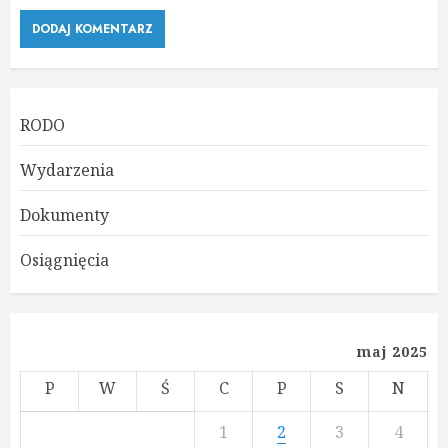
RODO
Wydarzenia
Dokumenty
Osiągnięcia
maj 2025
P
W
Ś
C
P
S
N
1
2
3
4