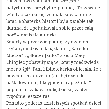
rodzeństwo spotkało nieszczęście
natychmiast przybyło z pomocą. To właśnie
wtedy okazało się, że mała sówka umie
latać. Bohaterka historii była z siebie tak
dumna, że ,,pohukiwała sobie przez całą
noc” – napisała autorka.
Smerfy w przerwie pomiędzy dwiema
czytanymi dzisiaj książkami: ,,Karetka
Mietka” i ,,Skuter Janka” z serii Mały
Chłopiec pobawiły się w ,,Stary niedźwiedź
mocno śpi”. Pani bibliotekarka obiecała, że z
powodu tak dużej ilości chętnych do
naśladowania ,,fikcyjnego drapieżnika”
popularna zabawa odbędzie się za dwa
tygodnie jeszcze raz.
Ponadto podczas dzisiejszych spotkań dzieci