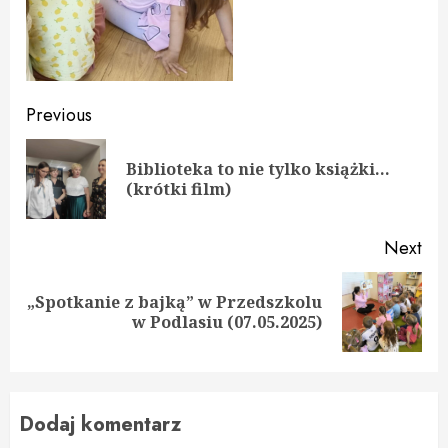
Continue
Previous
Reading
Biblioteka to nie tylko książki…
Pre
(krótki film)
pos
Next
„Spotkanie z bajką” w Przedszkolu
Next
w Podlasiu (07.05.2025)
post:
Dodaj komentarz